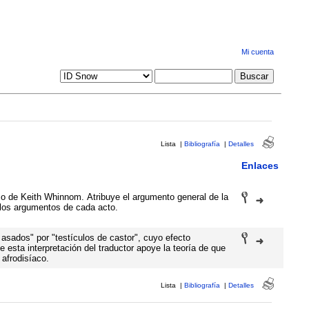
Mi cuenta
Lista
|
Bibliografía
|
Detalles
Enlaces
so de Keith Whinnom. Atribuye el argumento general de la
 los argumentos de cada acto.
 asados" por "testículos de castor", cuyo efecto
 esta interpretación del traductor apoye la teoría de que
 afrodisíaco.
Lista
|
Bibliografía
|
Detalles