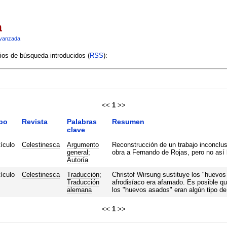
a
vanzada
rios de búsqueda introducidos (
RSS
):
<<
1
>>
po
Revista
Palabras
Resumen
clave
tículo
Celestinesca
Argumento
Reconstrucción de un trabajo inconclu
general
;
obra a Fernando de Rojas, pero no así
Autoría
tículo
Celestinesca
Traducción
;
Christof Wirsung sustituye los "huevos
Traducción
afrodisíaco era afamado. Es posible que
alemana
los "huevos asados" eran algún tipo de
<<
1
>>