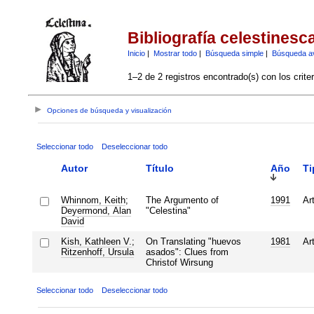
Bibliografía celestinesc
Inicio
|
Mostrar todo
|
Búsqueda simple
|
Búsqueda a
1–2 de 2 registros encontrado(s) con los crite
Opciones de búsqueda y visualización
Seleccionar todo
Deseleccionar todo
Autor
Título
Año
Ti
Whinnom, Keith
;
The Argumento of
1991
Ar
Deyermond, Alan
"Celestina"
David
Kish, Kathleen V.
;
On Translating "huevos
1981
Ar
Ritzenhoff, Ursula
asados": Clues from
Christof Wirsung
Seleccionar todo
Deseleccionar todo