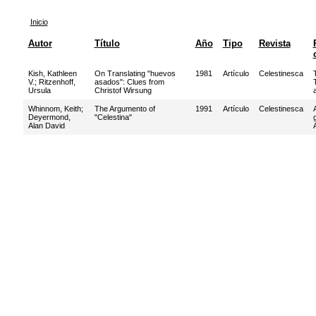
Inicio
Autor
Título
Año
Tipo
Revista
Kish, Kathleen
On Translating "huevos
1981
Artículo
Celestinesca
V.
;
Ritzenhoff,
asados": Clues from
Ursula
Christof Wirsung
Whinnom, Keith
;
The Argumento of
1991
Artículo
Celestinesca
Deyermond,
"Celestina"
Alan David