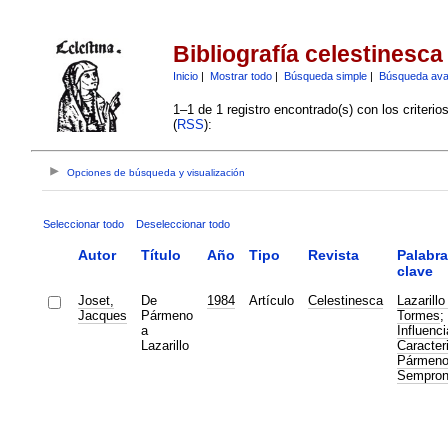
Bibliografía celestinesca
Inicio
|
Mostrar todo
|
Búsqueda simple
|
Búsqueda av
1–1 de 1 registro encontrado(s) con los criteri
(
RSS
):
Opciones de búsqueda y visualización
Seleccionar todo
Deseleccionar todo
Autor
Título
Año
Tipo
Revista
Palabr
clave
Joset,
De
1984
Artículo
Celestinesca
Lazarillo
Jacques
Pármeno
Tormes
;
a
Influenci
Lazarillo
Caracter
Pármen
Sempron