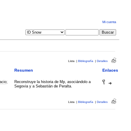
Mi cuenta
Lista
|
Bibliografía
|
Detalles
Resumen
Enlaces
acio
;
Reconstruye la historia de Mp, asociándolo a
Segovia y a Sebastián de Peralta.
Lista
|
Bibliografía
|
Detalles