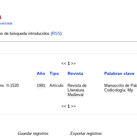
a
vanzada
ios de búsqueda introducidos (
RSS
):
<<
1
>>
Año
Tipo
Revista
Palabras clave
ms. II-1520
1991
Artículo
Revista de
Manuscrito de Pal
Literatura
Codicología
;
Mp
Medieval
<<
1
>>
Guardar registros:
Exportar registros: