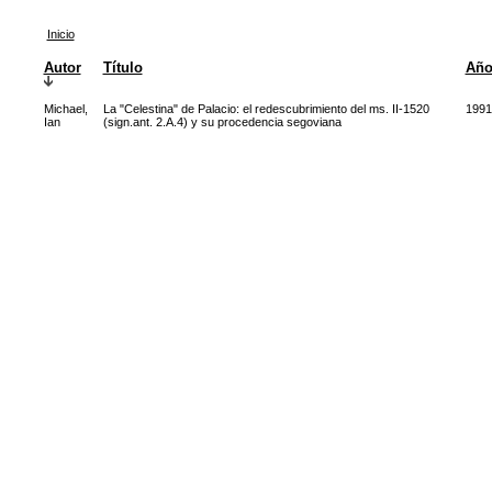
Inicio
Autor
Título
Añ
Michael,
La "Celestina" de Palacio: el redescubrimiento del ms. II-1520
1991
Ian
(sign.ant. 2.A.4) y su procedencia segoviana