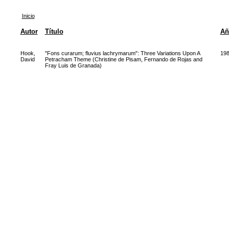
Inicio
Autor
Título
Añ
Hook,
"Fons curarum; fluvius lachrymarum": Three Variations Upon A
19
David
Petracham Theme (Christine de Pisam, Fernando de Rojas and
Fray Luis de Granada)