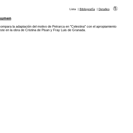
Lista
|
Bibliografía
|
Detalles
sumen
ompara la adaptación del motivo de Petrarca en "Celestina" con el apropiamiento
ste en la obra de Cristina de Pisan y Fray Luis de Granada.