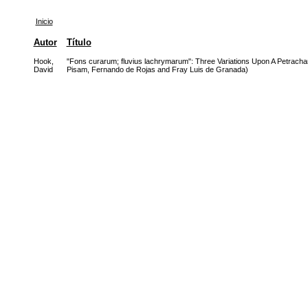
Inicio
Autor
Título
Hook,
"Fons curarum; fluvius lachrymarum": Three Variations Upon A Petrach
David
Pisam, Fernando de Rojas and Fray Luis de Granada)