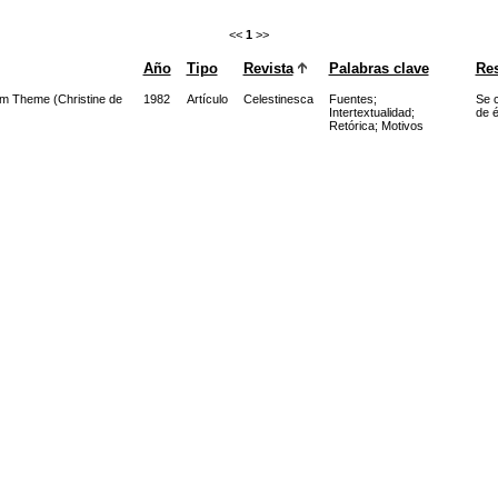
<<
1
>>
Año
Tipo
Revista
Palabras clave
Re
am Theme (Christine de
1982
Artículo
Celestinesca
Fuentes
;
Se c
Intertextualidad
;
de é
Retórica
;
Motivos