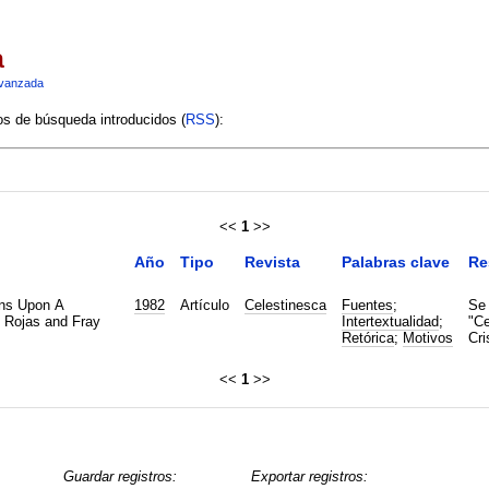
a
vanzada
ios de búsqueda introducidos (
RSS
):
<<
1
>>
Año
Tipo
Revista
Palabras clave
Re
ons Upon A
1982
Artículo
Celestinesca
Fuentes
;
Se 
 Rojas and Fray
Intertextualidad
;
"Ce
Retórica
;
Motivos
Cri
<<
1
>>
Guardar registros:
Exportar registros: