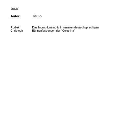
Inicio
Autor
Título
Rodiek,
Das Inquisitionsmotiv in neueren deutschsprachigen
Christoph
Bühnenfassungen der "Celestina"