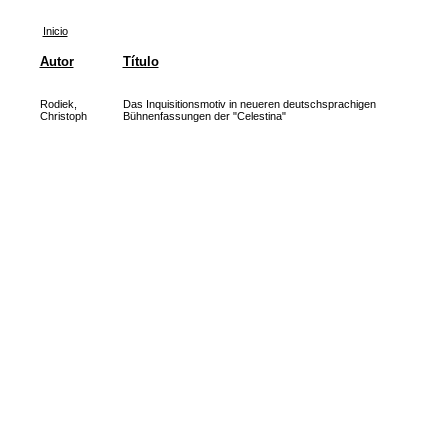
Inicio
Autor
Título
Rodiek,
Das Inquisitionsmotiv in neueren deutschsprachigen
Christoph
Bühnenfassungen der "Celestina"