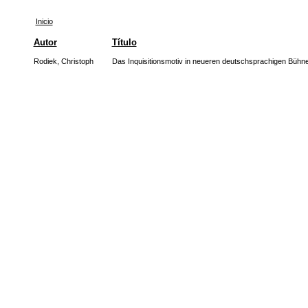
Inicio
Autor
Título
Rodiek, Christoph
Das Inquisitionsmotiv in neueren deutschsprachigen Bühn