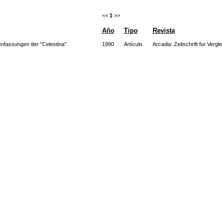
<<
1
>>
Año
Tipo
Revista
enfassungen der "Celestina"
1990
Artículo
Arcadia: Zeitschrift fur Verg