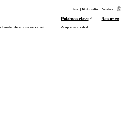
Lista
|
Bibliografía
|
Detalles
Palabras clave
Resumen
leichende Literaturwissenschaft
Adaptación teatral