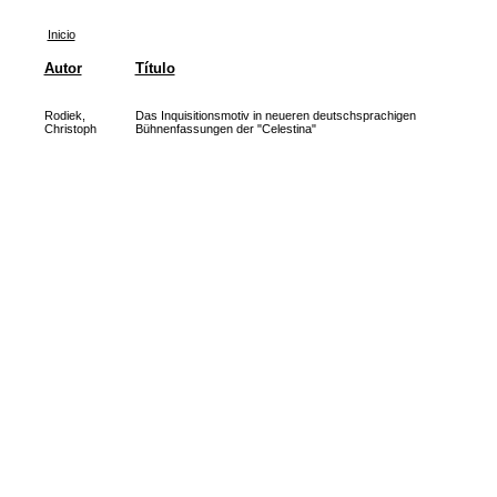
Inicio
Autor
Título
Rodiek,
Das Inquisitionsmotiv in neueren deutschsprachigen
Christoph
Bühnenfassungen der "Celestina"