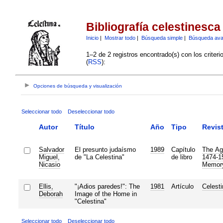
Bibliografía celestinesca
Inicio
|
Mostrar todo
|
Búsqueda simple
|
Búsqueda av
1–2 de 2 registros encontrado(s) con los criter
(
RSS
):
Opciones de búsqueda y visualización
Seleccionar todo
Deseleccionar todo
Autor
Título
Año
Tipo
Revis
Salvador
El presunto judaísmo
1989
Capítulo
The Ag
Miguel,
de "La Celestina"
de libro
1474-15
Nicasio
Memory
Ellis,
"¡Adios paredes!": The
1981
Artículo
Celest
Deborah
Image of the Home in
"Celestina"
Seleccionar todo
Deseleccionar todo