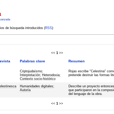
a
vanzada
rios de búsqueda introducidos (
RSS
):
<<
1
>>
evista
Palabras clave
Resumen
Criptojudaísmo
;
Rojas escribe "Celestina" como
Interpretación
;
Heterodoxia
;
pretende destruir las formas lit
Contexto socio-histórico
elestinesca
Humanidades digitales
;
Describe un proyecto entonces 
Autoría
que participaron en la composi
del lenguaje de la obra.
<<
1
>>