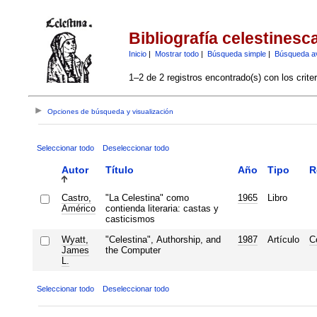
Bibliografía celestinesc
Inicio
|
Mostrar todo
|
Búsqueda simple
|
Búsqueda a
1–2 de 2 registros encontrado(s) con los crite
Opciones de búsqueda y visualización
Seleccionar todo
Deseleccionar todo
Autor
Título
Año
Tipo
R
Castro,
"La Celestina" como
1965
Libro
Américo
contienda literaria: castas y
casticismos
Wyatt,
"Celestina", Authorship, and
1987
Artículo
C
James
the Computer
L.
Seleccionar todo
Deseleccionar todo