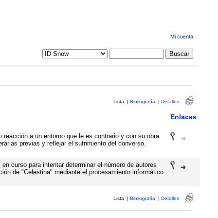
Mi cuenta
Lista
|
Bibliografía
|
Detalles
Enlaces
 reacción a un entorno que le es contrario y con su obra
erarias previas y reflejar el sufrimiento del converso.
en curso para intentar determinar el número de autores
ción de "Celestina" mediante el procesamiento informático
Lista
|
Bibliografía
|
Detalles