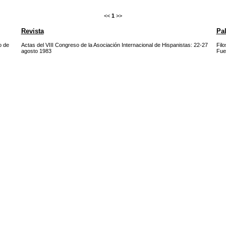
<<
1
>>
Revista
Pal
o de
Actas del VIII Congreso de la Asociación Internacional de Hispanistas: 22-27
Filo
agosto 1983
Fue