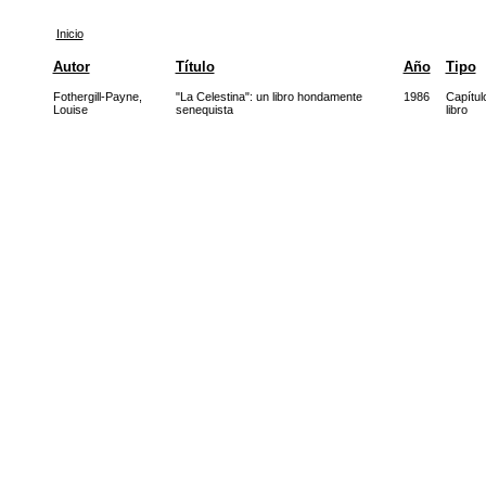
Inicio
Autor
Título
Año
Tipo
Fothergill-Payne,
"La Celestina": un libro hondamente
1986
Capítul
Louise
senequista
libro