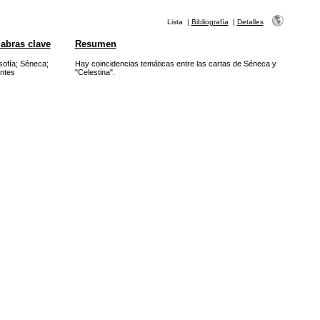
Lista
|
Bibliografía
|
Detalles
abras clave
Resumen
sofía
;
Séneca
;
Hay coincidencias temáticas entre las cartas de Séneca y
ntes
"Celestina".