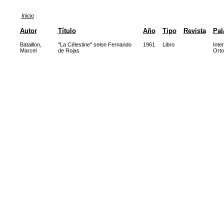
Inicio
Autor
Título
Año
Tipo
Revista
Pal
Bataillon,
"La Célestine" selon Fernando
1961
Libro
Inte
Marcel
de Rojas
Orto