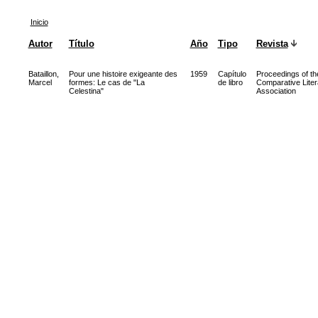
Inicio
Autor
Título
Año
Tipo
Revista
Bataillon,
Pour une histoire exigeante des
1959
Capítulo
Proceedings of the
Marcel
formes: Le cas de "La
de libro
Comparative Liter
Celestina"
Association