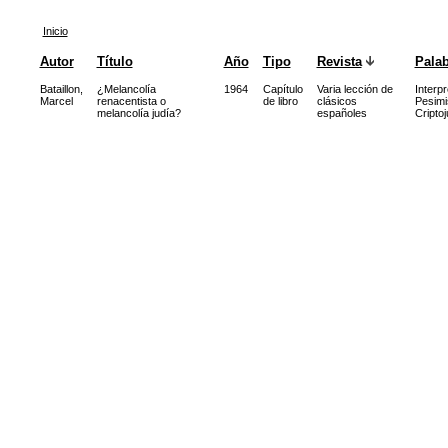
Inicio
Autor
Título
Año
Tipo
Revista
Palab
Bataillon,
¿Melancolía
1964
Capítulo
Varia lección de
Interpr
Marcel
renacentista o
de libro
clásicos
Pesim
melancolía judía?
españoles
Cripto