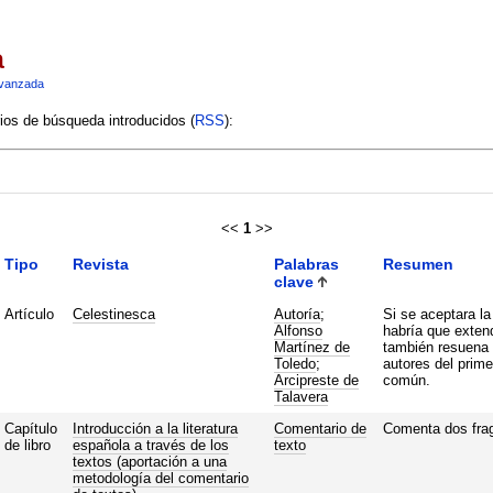
a
vanzada
rios de búsqueda introducidos (
RSS
):
<<
1
>>
Tipo
Revista
Palabras
Resumen
clave
Artículo
Celestinesca
Autoría
;
Si se aceptara la
Alfonso
habría que extend
Martínez de
también resuena 
Toledo
;
autores del primer
Arcipreste de
común.
Talavera
Capítulo
Introducción a la literatura
Comentario de
Comenta dos frag
de libro
española a través de los
texto
textos (aportación a una
metodología del comentario