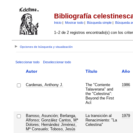
Bibliografía celestinesc
Inicio
|
Mostrar todo
|
Búsqueda simple
|
Búsqueda a
1–2 de 2 registros encontrado(s) con los crite
Opciones de búsqueda y visualización
Seleccionar todo
Deseleccionar todo
Autor
Título
Año
Cardenas, Anthony J.
The "Corriente
1986
Talaverana" and
the "Celestina":
Beyond the First
Act
Barroso, Asunción
;
Berlanga,
La transición al
1979
Alfonso
;
González Cantos, Mª
Renacimiento: "La
Dolores
;
Hernández Jiménez,
Celestina"
Mª Consuelo
;
Toboso, Jesús