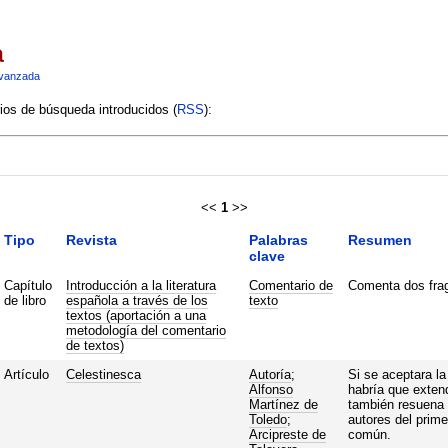
a
vanzada
rios de búsqueda introducidos (
RSS
):
<<
1
>>
Tipo
Revista
Palabras
Resumen
clave
Capítulo
Introducción a la literatura
Comentario de
Comenta dos frag
de libro
española a través de los
texto
textos (aportación a una
metodología del comentario
de textos)
Artículo
Celestinesca
Autoría
;
Si se aceptara la
Alfonso
habría que extend
Martínez de
también resuena 
Toledo
;
autores del primer
Arcipreste de
común.