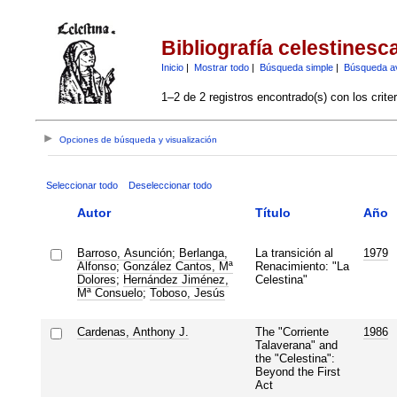
Bibliografía celestinesc
Inicio
|
Mostrar todo
|
Búsqueda simple
|
Búsqueda a
1–2 de 2 registros encontrado(s) con los crite
Opciones de búsqueda y visualización
Seleccionar todo
Deseleccionar todo
Autor
Título
Año
Barroso, Asunción
;
Berlanga,
La transición al
1979
Alfonso
;
González Cantos, Mª
Renacimiento: "La
Dolores
;
Hernández Jiménez,
Celestina"
Mª Consuelo
;
Toboso, Jesús
Cardenas, Anthony J.
The "Corriente
1986
Talaverana" and
the "Celestina":
Beyond the First
Act