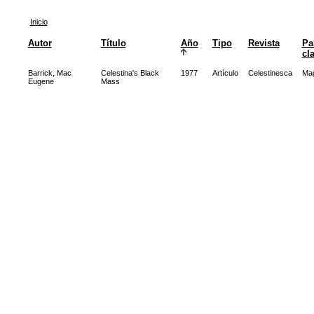
Inicio
Autor
Título
Año
Tipo
Revista
Pa
cl
Barrick, Mac
Celestina's Black
1977
Artículo
Celestinesca
Mag
Eugene
Mass