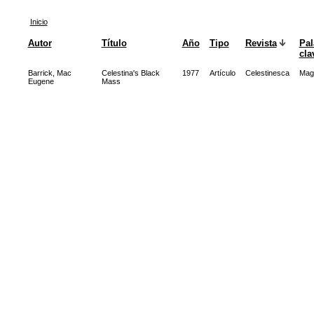
Inicio
Autor
Título
Año
Tipo
Revista
Pal
cla
Barrick, Mac
Celestina's Black
1977
Artículo
Celestinesca
Mag
Eugene
Mass