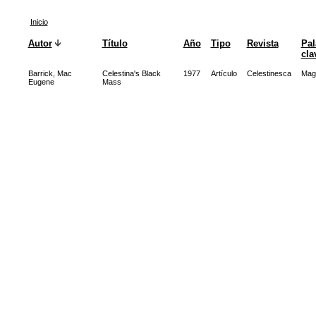
Inicio
Autor
Título
Año
Tipo
Revista
Pal
cla
Barrick, Mac
Celestina's Black
1977
Artículo
Celestinesca
Mag
Eugene
Mass