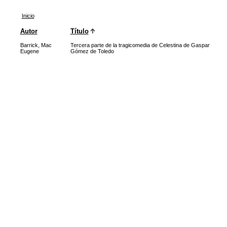
Inicio
Autor
Título
Barrick, Mac
Tercera parte de la tragicomedia de Celestina de Gaspar
Eugene
Gómez de Toledo