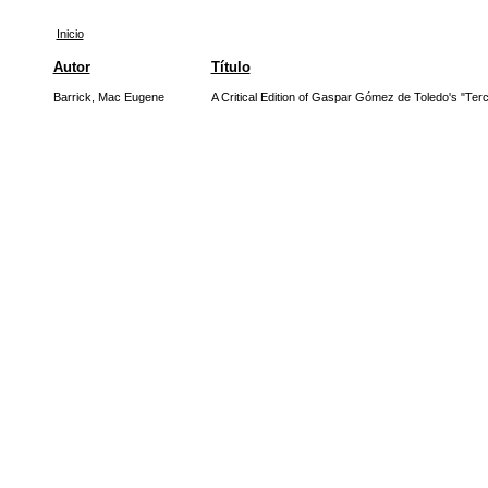
Inicio
Autor
Título
Barrick, Mac Eugene
A Critical Edition of Gaspar Gómez de Toledo's "Terc