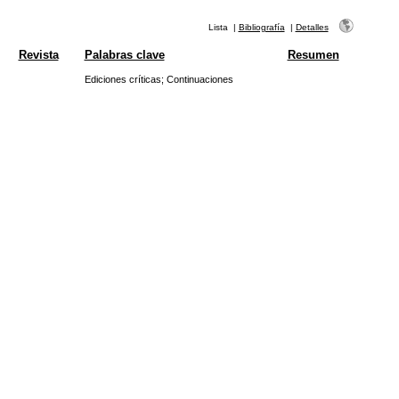
Lista
|
Bibliografía
|
Detalles
Revista
Palabras clave
Resumen
Ediciones críticas
;
Continuaciones