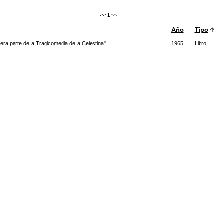
<<
1
>>
Año
Tipo
era parte de la Tragicomedia de la Celestina"
1965
Libro