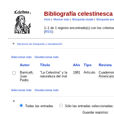
Bibliografía celestinesca
Inicio
|
Mostrar todo
|
Búsqueda simple
|
Búsqueda av
1–1 de 1 registro encontrado(s) con los criteri
(
RSS
):
Opciones de búsqueda y visualización
Seleccionar todo
Deseleccionar todo
Autor
Título
Año
Tipo
Revista
Barricelli,
"La Celestina" y la
1981
Artículo
Cuaderno
Juan
naturaleza del mal
American
Pedro
Seleccionar todo
Deseleccionar todo
Todas las entradas
Sólo las entradas seleccionadas:
Guardar registros: