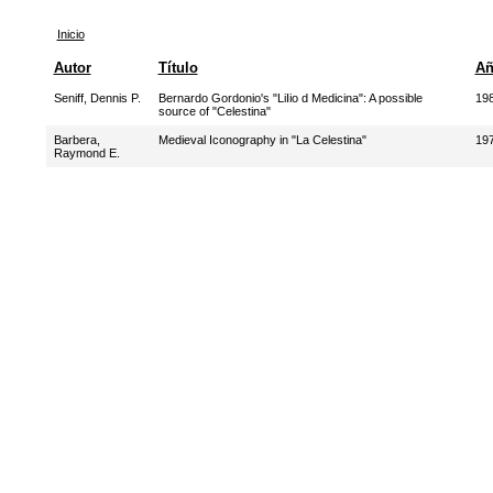
Inicio
Autor
Título
A
Seniff, Dennis P.
Bernardo Gordonio's "LiIio d Medicina": A possible
19
source of "Celestina"
Barbera,
Medieval Iconography in "La Celestina"
19
Raymond E.