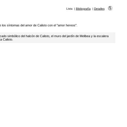
Lista
|
Bibliografía
|
Detalles
 los síntomas del amor de Calisto con el "amor hereos".
ficado simbólico del halcón de Calisto, el muro del jardín de Melibea y la escalera
a Calisto.