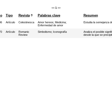
<<
1
>>
ño
Tipo
Revista
Palabras clave
Resumen
86
Artículo
Celestinesca
Amor hereos
;
Medicina
;
Estudia la semejanza de
Enfermedad de amor
70
Artículo
Romanic
Simbolismo
;
Iconografía
Analiza el posible signi
Review
desde la que se precipit