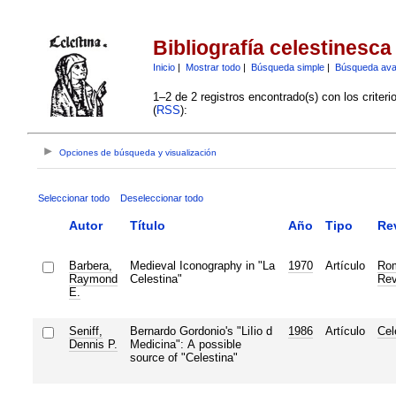
Bibliografía celestinesca
Inicio
|
Mostrar todo
|
Búsqueda simple
|
Búsqueda av
1–2 de 2 registros encontrado(s) con los criter
(
RSS
):
Opciones de búsqueda y visualización
Seleccionar todo
Deseleccionar todo
Autor
Título
Año
Tipo
Re
Barbera,
Medieval Iconography in "La
1970
Artículo
Ro
Raymond
Celestina"
Rev
E.
Seniff,
Bernardo Gordonio's "LiIio d
1986
Artículo
Cel
Dennis P.
Medicina": A possible
source of "Celestina"