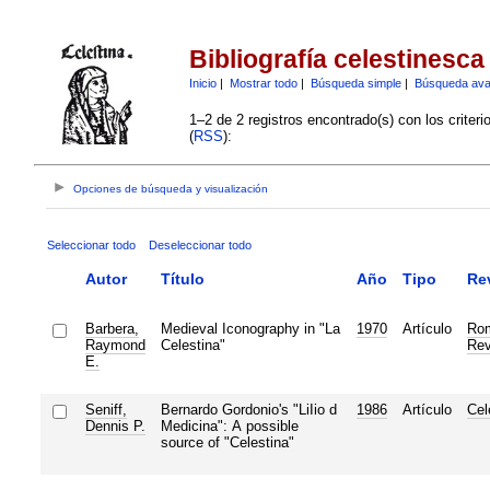
Bibliografía celestinesca
Inicio
|
Mostrar todo
|
Búsqueda simple
|
Búsqueda av
1–2 de 2 registros encontrado(s) con los criter
(
RSS
):
Opciones de búsqueda y visualización
Seleccionar todo
Deseleccionar todo
Autor
Título
Año
Tipo
Re
Barbera,
Medieval Iconography in "La
1970
Artículo
Ro
Raymond
Celestina"
Rev
E.
Seniff,
Bernardo Gordonio's "LiIio d
1986
Artículo
Cel
Dennis P.
Medicina": A possible
source of "Celestina"