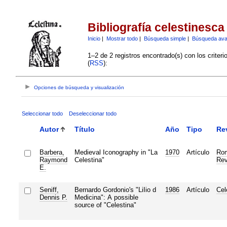
Bibliografía celestinesca
Inicio
|
Mostrar todo
|
Búsqueda simple
|
Búsqueda av
1–2 de 2 registros encontrado(s) con los criter
(
RSS
):
Opciones de búsqueda y visualización
Seleccionar todo
Deseleccionar todo
Autor
Título
Año
Tipo
Re
Barbera,
Medieval Iconography in "La
1970
Artículo
Ro
Raymond
Celestina"
Rev
E.
Seniff,
Bernardo Gordonio's "LiIio d
1986
Artículo
Cel
Dennis P.
Medicina": A possible
source of "Celestina"