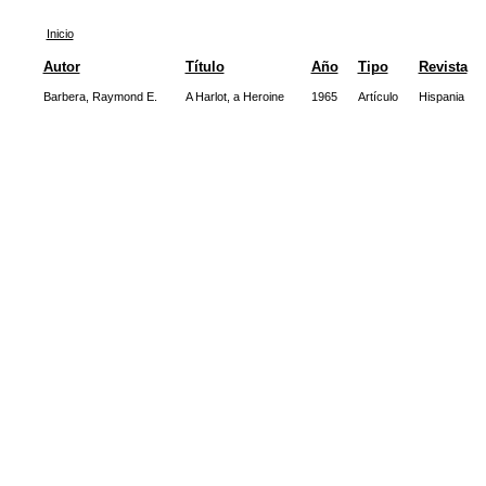
Inicio
Autor
Título
Año
Tipo
Revista
Barbera, Raymond E.
A Harlot, a Heroine
1965
Artículo
Hispania