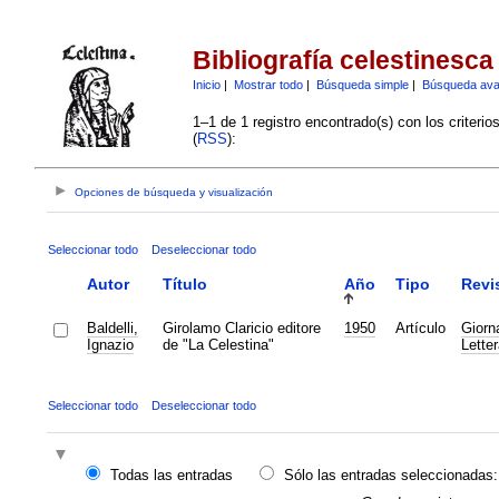
Bibliografía celestinesca
Inicio
|
Mostrar todo
|
Búsqueda simple
|
Búsqueda av
1–1 de 1 registro encontrado(s) con los criteri
(
RSS
):
Opciones de búsqueda y visualización
Seleccionar todo
Deseleccionar todo
Autor
Título
Año
Tipo
Revi
Baldelli,
Girolamo Claricio editore
1950
Artículo
Giorna
Ignazio
de "La Celestina"
Letter
Seleccionar todo
Deseleccionar todo
Todas las entradas
Sólo las entradas seleccionadas: