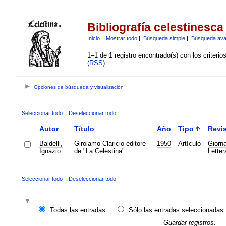
Bibliografía celestinesca
Inicio
|
Mostrar todo
|
Búsqueda simple
|
Búsqueda av
1–1 de 1 registro encontrado(s) con los criteri
(
RSS
):
Opciones de búsqueda y visualización
Seleccionar todo
Deseleccionar todo
Autor
Título
Año
Tipo
Revis
Baldelli,
Girolamo Claricio editore
1950
Artículo
Giorna
Ignazio
de "La Celestina"
Letter
Seleccionar todo
Deseleccionar todo
Todas las entradas
Sólo las entradas seleccionadas:
Guardar registros: