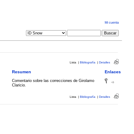
Mi cuenta
Lista
|
Bibliografía
|
Detalles
Resumen
Enlaces
Comentario sobre las correcciones de Girolamo
Claricio.
Lista
|
Bibliografía
|
Detalles