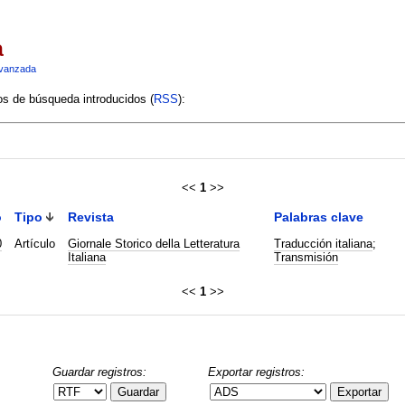
a
vanzada
ios de búsqueda introducidos (
RSS
):
<<
1
>>
o
Tipo
Revista
Palabras clave
0
Artículo
Giornale Storico della Letteratura
Traducción italiana
;
Italiana
Transmisión
<<
1
>>
Guardar registros:
Exportar registros:
Guardar
Exportar