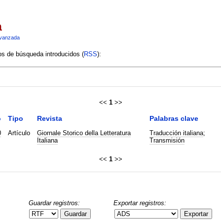
a
vanzada
ios de búsqueda introducidos (
RSS
):
<<
1
>>
o
Tipo
Revista
Palabras clave
0
Artículo
Giornale Storico della Letteratura
Traducción italiana
;
Italiana
Transmisión
<<
1
>>
Guardar registros:
Exportar registros:
Guardar
Exportar