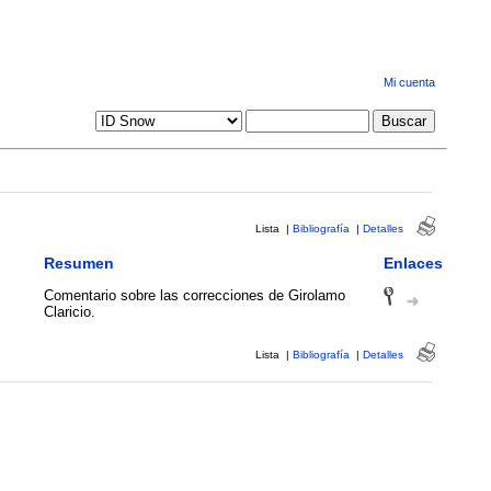
Mi cuenta
Lista
|
Bibliografía
|
Detalles
Resumen
Enlaces
Comentario sobre las correcciones de Girolamo
Claricio.
Lista
|
Bibliografía
|
Detalles