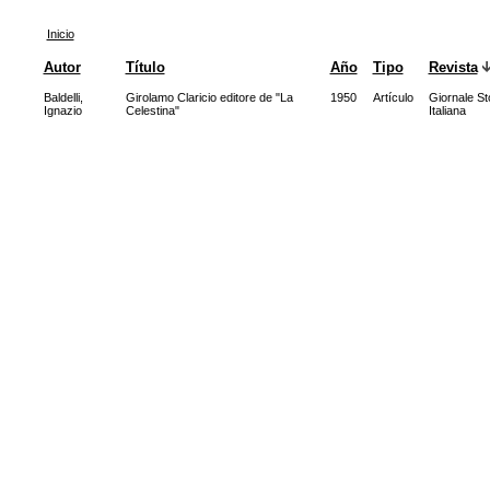
Inicio
Autor
Título
Año
Tipo
Revista
Baldelli,
Girolamo Claricio editore de "La
1950
Artículo
Giornale Sto
Ignazio
Celestina"
Italiana