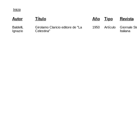
Inicio
Autor
Título
Año
Tipo
Revista
Baldelli,
Girolamo Claricio editore de "La
1950
Artículo
Giornale Sto
Ignazio
Celestina"
Italiana