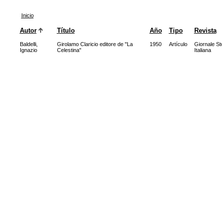
Inicio
Autor
Título
Año
Tipo
Revista
Baldelli,
Girolamo Claricio editore de "La
1950
Artículo
Giornale Sto
Ignazio
Celestina"
Italiana