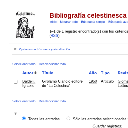
Bibliografía celestinesca
Inicio
|
Mostrar todo
|
Búsqueda simple
|
Búsqueda av
1–1 de 1 registro encontrado(s) con los criteri
(
RSS
):
Opciones de búsqueda y visualización
Seleccionar todo
Deseleccionar todo
Autor
Título
Año
Tipo
Revis
Baldelli,
Girolamo Claricio editore
1950
Artículo
Giorna
Ignazio
de "La Celestina"
Letter
Seleccionar todo
Deseleccionar todo
Todas las entradas
Sólo las entradas seleccionadas:
Guardar registros: