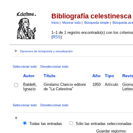
Bibliografía celestinesca
Inicio
|
Mostrar todo
|
Búsqueda simple
|
Búsqueda av
1–1 de 1 registro encontrado(s) con los criteri
(
RSS
):
Opciones de búsqueda y visualización
Seleccionar todo
Deseleccionar todo
Autor
Título
Año
Tipo
Revis
Baldelli,
Girolamo Claricio editore
1950
Artículo
Giorna
Ignazio
de "La Celestina"
Letter
Seleccionar todo
Deseleccionar todo
Todas las entradas
Sólo las entradas seleccionadas:
Guardar registros: