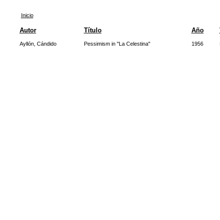
Inicio
Autor
Título
Año
Ayllón, Cándido
Pessimism in "La Celestina"
1956