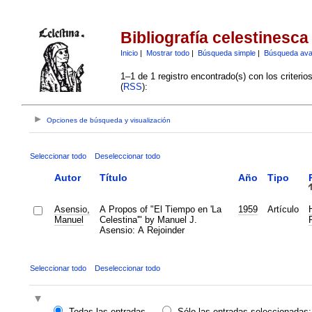
Bibliografía celestinesca
Inicio
|
Mostrar todo
|
Búsqueda simple
|
Búsqueda av
1–1 de 1 registro encontrado(s) con los criteri
(
RSS
):
Opciones de búsqueda y visualización
Seleccionar todo
Deseleccionar todo
Autor
Título
Año
Tipo
Asensio,
A Propos of "El Tiempo en 'La
1959
Artículo
Manuel
Celestina'" by Manuel J.
Asensio: A Rejoinder
Seleccionar todo
Deseleccionar todo
Todas las entradas
Sólo las entradas seleccionadas: