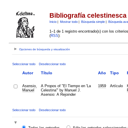
Bibliografía celestinesca
Inicio
|
Mostrar todo
|
Búsqueda simple
|
Búsqueda av
1–1 de 1 registro encontrado(s) con los criteri
(
RSS
):
Opciones de búsqueda y visualización
Seleccionar todo
Deseleccionar todo
Autor
Título
Año
Tipo
Asensio,
A Propos of "El Tiempo en 'La
1959
Artículo
Manuel
Celestina'" by Manuel J.
Asensio: A Rejoinder
Seleccionar todo
Deseleccionar todo
Todas las entradas
Sólo las entradas seleccionadas: