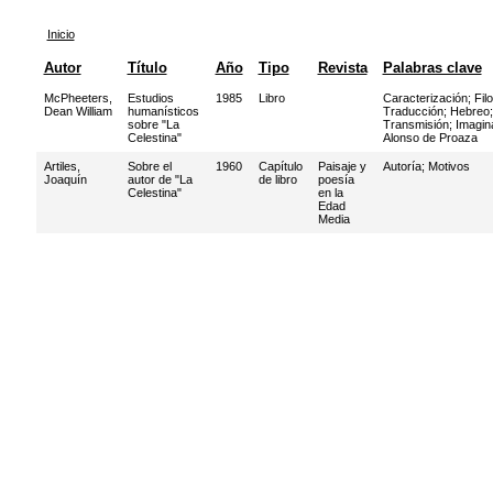
Inicio
Autor
Título
Año
Tipo
Revista
Palabras clave
McPheeters,
Estudios
1985
Libro
Caracterización
;
Fil
Dean William
humanísticos
Traducción
;
Hebreo
sobre "La
Transmisión
;
Imagin
Celestina"
Alonso de Proaza
Artiles,
Sobre el
1960
Capítulo
Paisaje y
Autoría
;
Motivos
Joaquín
autor de "La
de libro
poesía
Celestina"
en la
Edad
Media