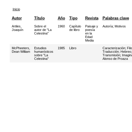
Inicio
Autor
Título
Año
Tipo
Revista
Palabras clave
Artiles,
Sobre el
1960
Capítulo
Paisaje y
Autoría
;
Motivos
Joaquín
autor de "La
de libro
poesía
Celestina"
en la
Edad
Media
McPheeters,
Estudios
1985
Libro
Caracterización
;
Fil
Dean William
humanísticos
Traducción
;
Hebreo
sobre "La
Transmisión
;
Imagin
Celestina"
Alonso de Proaza