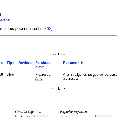
a
vanzada
ios de búsqueda introducidos (
RSS
):
<<
1
>>
ño
Tipo
Revista
Palabras
Resumen
clave
58
Libro
Picaresca
;
Analiza algunos rasgos de los perso
Amor
picaresca.
<<
1
>>
Guardar registros:
Exportar registros: