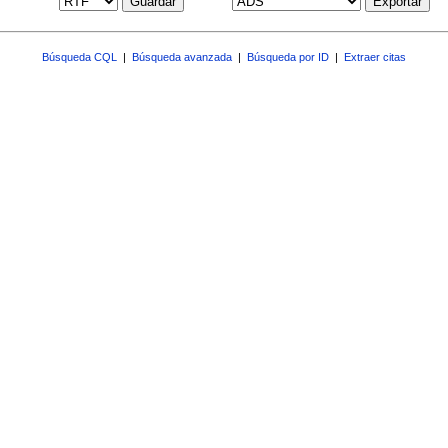
Guardar
Exportar
Búsqueda CQL
|
Búsqueda avanzada
|
Búsqueda por ID
|
Extraer citas