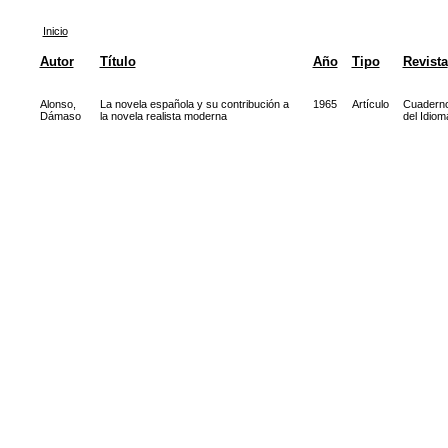
Inicio
Autor
Título
Año
Tipo
Revista
Alonso,
La novela española y su contribución a
1965
Artículo
Cuadern
Dámaso
la novela realista moderna
del Idiom