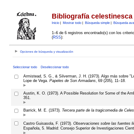
Bibliografía celestinesca
Inicio
|
Mostrar todo
|
Búsqueda simple
|
Búsqueda av
1–6 de 6 registros encontrado(s) con los criter
(
RSS
):
Opciones de búsqueda y visualización
Seleccionar todo
Deseleccionar todo
Armistead, S. G., & Silverman, J. H. (1973). Algo más sobre "Lo
Lope de Vega.
Papeles de Son Armadans
, 69 (205), 11–18.
Austin, K. O. (1973). A Possible Resolution for Some of the Amb
351.
Barrick, M. E. (1973).
Tercera parte de la tragicomedia de Cel
Castro Guisasola, F. (1973).
Observaciones sobre las fuentes lit
Española, 5. Madrid: Consejo Superior de Investigaciones Cient