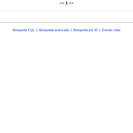
<<
1
>>
Búsqueda CQL
|
Búsqueda avanzada
|
Búsqueda por ID
|
Extraer citas