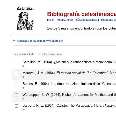
Bibliografía celestinesc
Inicio
|
Mostrar todo
|
Búsqueda simple
|
Búsqueda a
1–5 de 5 registros encontrado(s) con los crite
Opciones de búsqueda y visualización
Seleccionar todo
Deseleccionar todo
Bataillon, M. (1964). ¿Melancolía renacentista o melancolía j
Maravall, J. A. (1964).
El mundo social de "La Celestina"
. Mad
Scoles, E. (1964). La prima traduzione italiana della "Celestina"
Wardropper, B. W. (1964). Pleberio's Lament for Melibea and t
Barbera, R. E. (1964). Calisto: The Paradoxical Hero.
Hispani