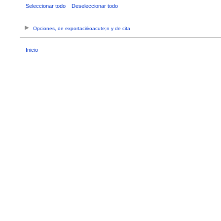
Seleccionar todo
Deseleccionar todo
Opciones, de exportaci&oacute;n y de cita
Inicio