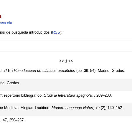
a
vanzada
rios de búsqueda introducidos (
RSS
):
<<
1
>>
udía? En
Varia lección de clásicos españoles
(pp. 39–54). Madrid: Gredos.
rid: Gredos.
: repertorio bibliografico.
Studi di letteratura spagnola
, , 209–230.
he Medieval Elegiac Tradition.
Modern Language Notes
, 79 (2), 140–152.
a
, 47, 256–257.