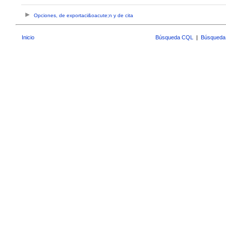
Opciones, de exportaci&oacute;n y de cita
Inicio
Búsqueda CQL
|
Búsqueda