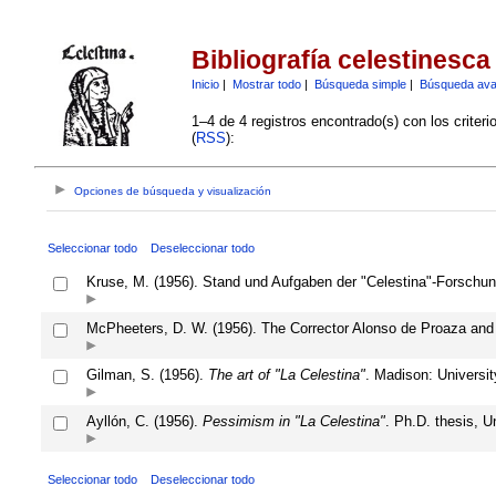
Bibliografía celestinesca
Inicio
|
Mostrar todo
|
Búsqueda simple
|
Búsqueda av
1–4 de 4 registros encontrado(s) con los criter
(
RSS
):
Opciones de búsqueda y visualización
Seleccionar todo
Deseleccionar todo
Kruse, M. (1956). Stand und Aufgaben der "Celestina"-Forschu
McPheeters, D. W. (1956). The Corrector Alonso de Proaza and 
Gilman, S. (1956).
The art of "La Celestina"
. Madison: Universi
Ayllón, C. (1956).
Pessimism in "La Celestina"
. Ph.D. thesis, U
Seleccionar todo
Deseleccionar todo